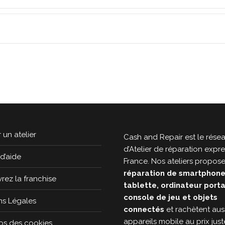
 un atelier
Cash and Repair est le rése
d’Atelier de réparation expr
d’aide
France. Nos ateliers propose
réparation de smartphone
ez la franchise
tablette, ordinateur port
console de jeu et objets
ns Légales
connectés
et rachètent aus
appareils mobile au prix juste
os des cookies