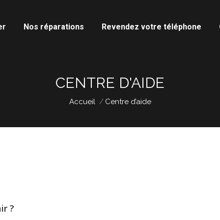
er
Nos réparations
Revendez votre téléphone
CENTRE D'AIDE
Vous êtes ici :
Accueil
Centre d’aide
ir ?