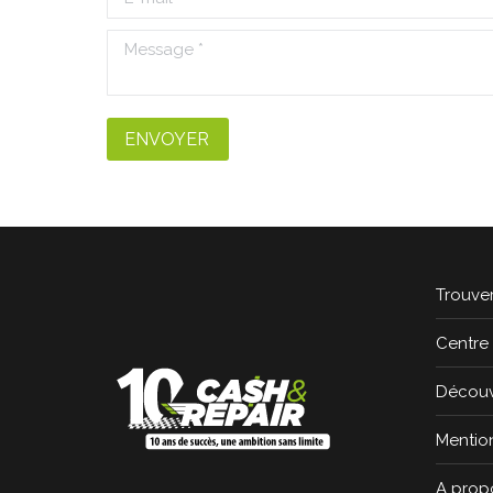
Message *
ENVOYER
Trouver
Centre 
Découvr
Mentio
A prop