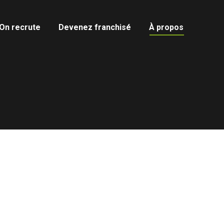
On recrute
Devenez franchisé
À propos