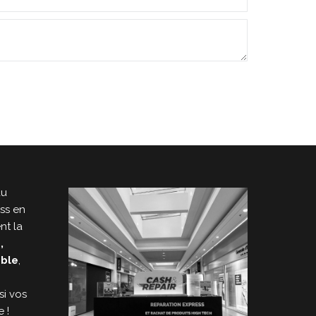
au
ess en
nt la
,
able
,
si vos
 !