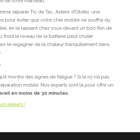
re de votre manteau.
me séparer Tic de Tac, Astérix d’Obélix, une
ois pour éviter que votre cher mobile ne souffre du
méritée, en le laissant chez vous devant un bon film de
u froid le niveau de la batterie peut chuter
sez-le regagner de la chaleur tranquillement dans
.
?
u’il montre des signes de fatigue ? Si le riz n’a pas
réparation mobile. Nos experts sont là pour offrir un
reil en moins de 30 minutes.
s ateliers !