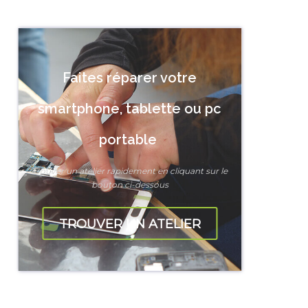
Faites réparer votre
smartphone, tablette ou pc
portable
Trouver un atelier rapidement en cliquant sur le
bouton ci-dessous
TROUVER UN ATELIER