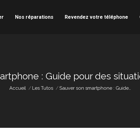
er
Nos réparations
Revendez votre téléphone
rtphone : Guide pour des situat
Vous êtes ici :
Accueil
Les Tutos
Sauver son smartphone : Guide…