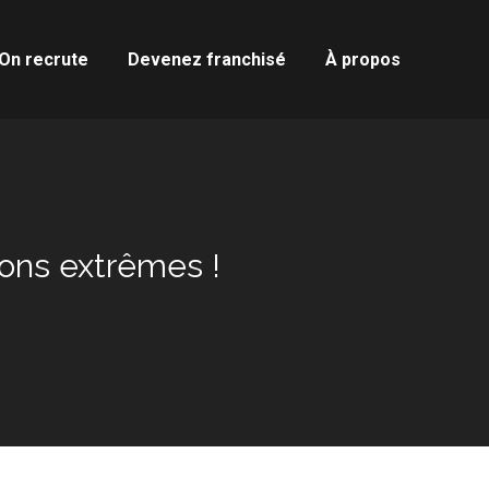
On recrute
Devenez franchisé
À propos
ions extrêmes !