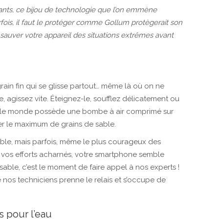
ants, ce bijou de technologie que l’on emmène
Parfois, il faut le protéger comme Gollum protègerait son
sauver votre appareil des situations extrêmes avant
ain fin qui se glisse partout… même là où on ne
e, agissez vite. Éteignez-le, soufflez délicatement ou
out le monde possède une bombe à air comprimé sur
uer le maximum de grains de sable.
ble, mais parfois, même le plus courageux des
 vos efforts acharnés, votre smartphone semble
sable, c’est le moment de faire appel à nos experts !
nos techniciens prenne le relais et s’occupe de
 pour l’eau