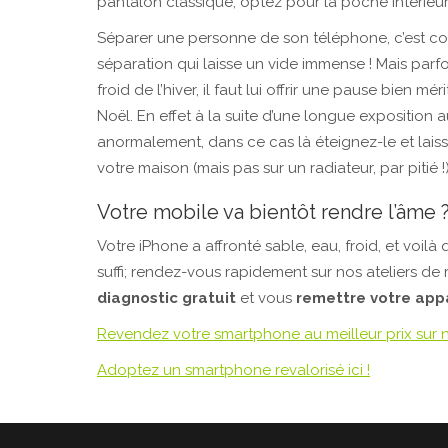
pantalon classique, optez pour la poche intérieu
Séparer une personne de son téléphone, c’est com
séparation qui laisse un vide immense ! Mais parf
froid de l’hiver, il faut lui offrir une pause bien 
Noël. En effet à la suite d’une longue exposition a
anormalement, dans ce cas là éteignez-le et lais
votre maison (mais pas sur un radiateur, par pitié !)
Votre mobile va bientôt rendre l’âme 
Votre iPhone a affronté sable, eau, froid, et voilà q
suffi; rendez-vous rapidement sur nos ateliers de 
diagnostic gratuit
et vous
remettre votre appa
Revendez votre smartphone au meilleur prix sur no
Adoptez un smartphone revalorisé ici !